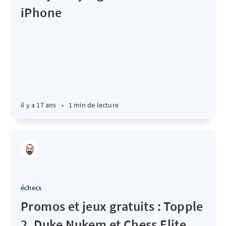
iPhone
il y a 17 ans
•
1 min de lecture
échecs
Promos et jeux gratuits : Topple
2, Duke Nukem et Chess Elite