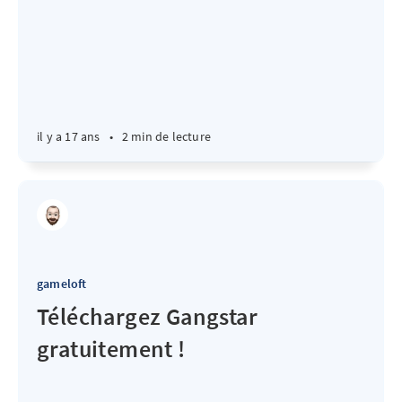
il y a 17 ans
•
2 min de lecture
gameloft
Téléchargez Gangstar
gratuitement !