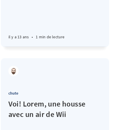
il y a 13 ans
•
1 min de lecture
chute
Voi! Lorem, une housse
avec un air de Wii