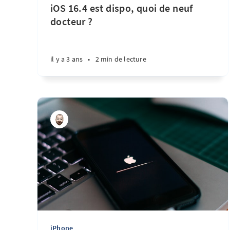
iOS 16.4 est dispo, quoi de neuf
docteur ?
il y a 3 ans
•
2 min de lecture
iPhone