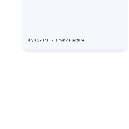
il y a 17 ans
•
1 min de lecture