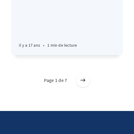
il y a 17 ans
•
1 min de lecture
Page 1 de 7